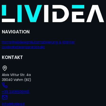
Wir antworten in 24h
NAVIGATION
Home
Webdesign
Automatisierung & KI
Hinter
Lividea
Referenzen
Kontakt
KONTAKT
Alois Vittur Str. 4a
39040 Vahrn
(BZ)
+39 3456506565
info@lividea.it