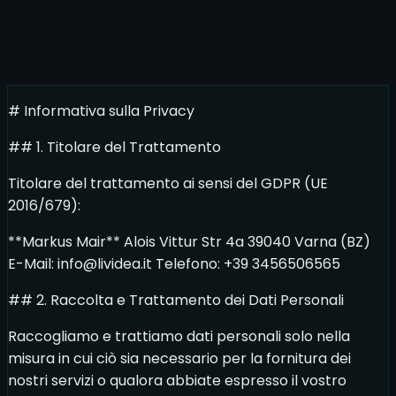
Home
·
Web design
·
Automazione & IA
·
Dietro
Lividea
·
Referenze
de
|
it
# Informativa sulla Privacy
## 1. Titolare del Trattamento
Titolare del trattamento ai sensi del GDPR (UE
2016/679):
**Markus Mair** Alois Vittur Str 4a 39040 Varna (BZ)
E-Mail: info@lividea.it Telefono: +39 3456506565
## 2. Raccolta e Trattamento dei Dati Personali
Raccogliamo e trattiamo dati personali solo nella
misura in cui ciò sia necessario per la fornitura dei
nostri servizi o qualora abbiate espresso il vostro