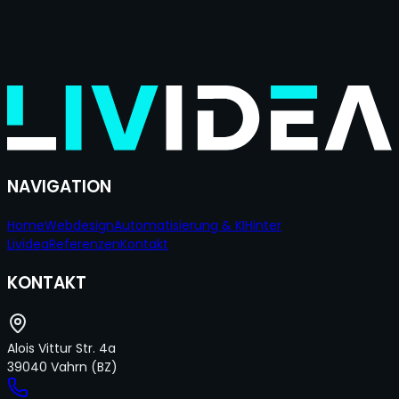
Home
·
Webdesign
·
Automatisierung & KI
·
Hinter
Lividea
·
Referenzen
de
|
it
NAVIGATION
Home
Webdesign
Automatisierung & KI
Hinter
Lividea
Referenzen
Kontakt
KONTAKT
Alois Vittur Str. 4a
39040 Vahrn
(BZ)